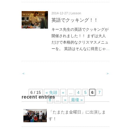
2014-12-27 | Lesson
英語でクッキング！！
キース先生の英語でクッキングが
開催されました！！ まずは大人
だけで本格的なクリスマスメニュ
ーを。 英語はそんなに得意じゃ
...
＜
＞
6 / 15
« 先頭
«
...
4
5
6
7
recent entries
8
...
»
最後 »
「たまたま金曜日」に出演しま
す！