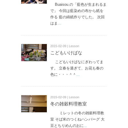
Buaisou.の「藍色が生まれるま
で」 今回は藍染めの布から紙を
作る 藍の綿紙作りでした。 次回
はま
...
2015-02-09 | Lesson
こどもいけばな
こどもいけばなにぎわってま
す。 立春を過ぎて、お花も春の
色に・・・＾＾
...
2015-02-09 | Lesson
冬の雑穀料理教室
ミレットの冬の雑穀料理教
室 そば米のつくねハンバーグ 大
豆とちりめんのおに
...