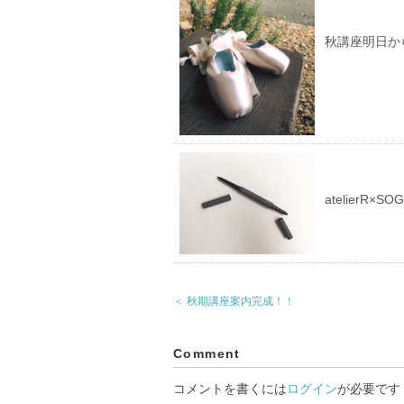
秋講座明日か
atelierR×SO
＜ 秋期講座案内完成！！
Comment
コメントを書くには
ログイン
が必要です